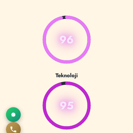
96
Teknoloji
95