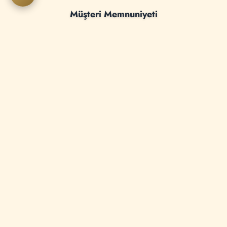
Müşteri Memnuniyeti
93
Sürekli Eğitim
95